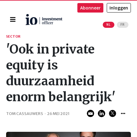
Abonneer
Inloggen
Home
NL
FR
Zoeken
SECTOR
'Ook in private
equity is
duurzaamheid
enorm belangrijk'
TOM CASSAUWERS
·
26 MEI 2021